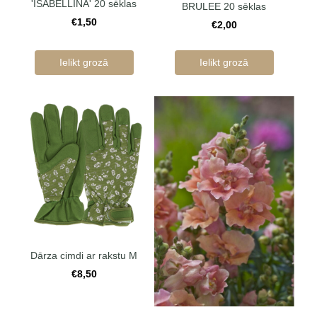
'ISABELLINA' 20 sēklas
BRULEE 20 sēklas
€1,50
€2,00
Ielikt grozā
Ielikt grozā
Dārza cimdi ar rakstu M
€8,50