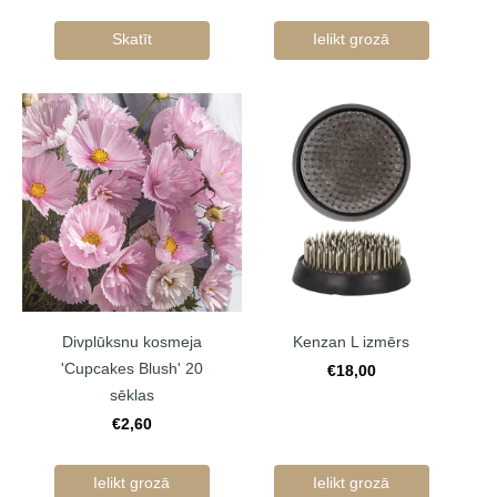
Skatīt
Ielikt grozā
Divplūksnu kosmeja
Kenzan L izmērs
'Cupcakes Blush' 20
€18,00
sēklas
€2,60
Ielikt grozā
Ielikt grozā