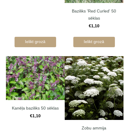
Baziliks 'Red Curled' 50
sēklas
€1,10
Ielikt grozā
Ielikt grozā
Kanēļa baziliks 50 sēklas
€1,10
Zobu ammija