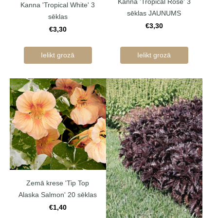
Kanna 'Tropical Rose' 3
Kanna 'Tropical White' 3
sēklas JAUNUMS
sēklas
€3,30
€3,30
Ielikt grozā
Ielikt grozā
Zemā krese 'Tip Top
Alaska Salmon' 20 sēklas
€1,40