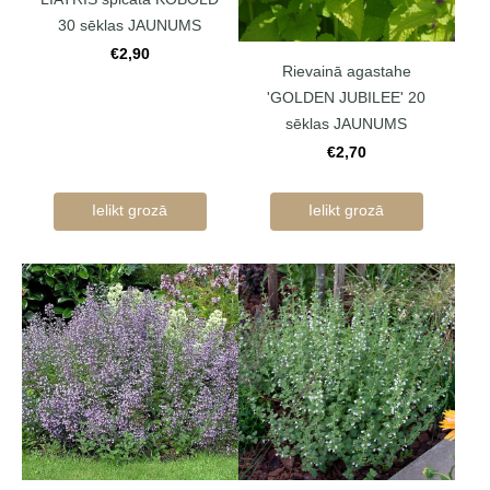
30 sēklas JAUNUMS
€2,90
Rievainā agastahe
'GOLDEN JUBILEE' 20
sēklas JAUNUMS
€2,70
Ielikt grozā
Ielikt grozā