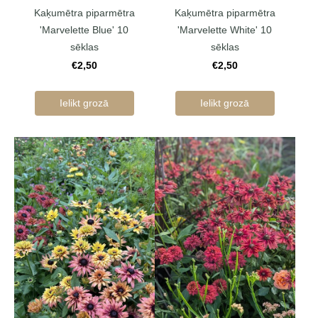
Kaķumētra piparmētra
Kaķumētra piparmētra
'Marvelette Blue' 10
'Marvelette White' 10
sēklas
sēklas
€2,50
€2,50
Ielikt grozā
Ielikt grozā