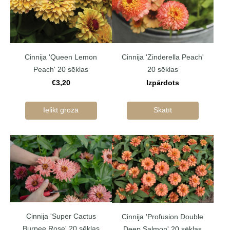
Cinnija 'Queen Lemon
Cinnija 'Zinderella Peach'
Peach' 20 sēklas
20 sēklas
€3,20
Izpārdots
Ielikt grozā
Skatīt
Cinnija 'Super Cactus
Cinnija 'Profusion Double
Burpee Rose' 20 sēklas
Deep Salmon' 20 sēklas