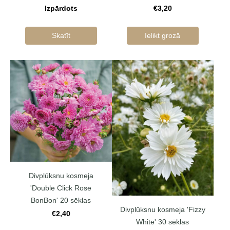
Izpārdots
€3,20
Skatīt
Ielikt grozā
Divplūksnu kosmeja
'Double Click Rose
BonBon' 20 sēklas
Divplūksnu kosmeja 'Fizzy
€2,40
White' 30 sēklas