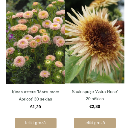
Saulespuķe 'Astra Rose'
Ķīnas astere 'Matsumoto
20 sēklas
Apricot' 30 sēklas
€2,80
€1,20
Ielikt grozā
Ielikt grozā