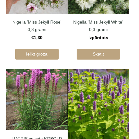
Nigella 'Miss Jekyll Rose'
Nigella 'Miss Jekyll White'
0,3 grami
0,3 grami
€1,30
Izpārdots
Ielikt grozā
Skatīt
LIATRIS spicata KOBOLD