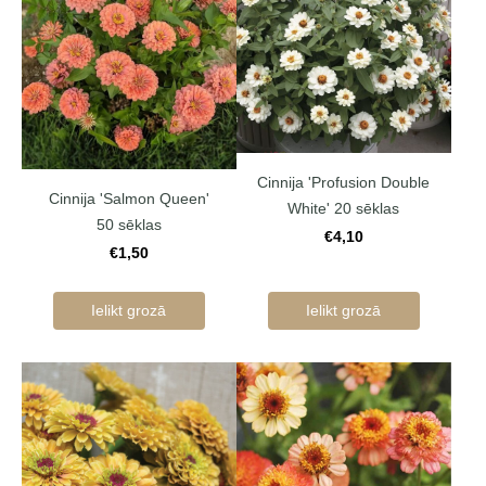
Cinnija 'Profusion Double
Cinnija 'Salmon Queen'
White' 20 sēklas
50 sēklas
€4,10
€1,50
Ielikt grozā
Ielikt grozā