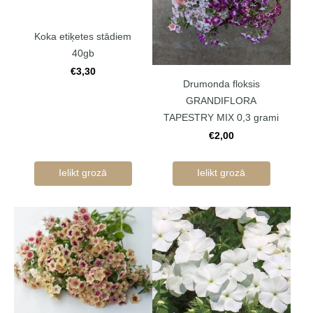
Koka etiķetes stādiem
40gb
€3,30
Drumonda floksis
GRANDIFLORA
TAPESTRY MIX 0,3 grami
€2,00
Ielikt grozā
Ielikt grozā