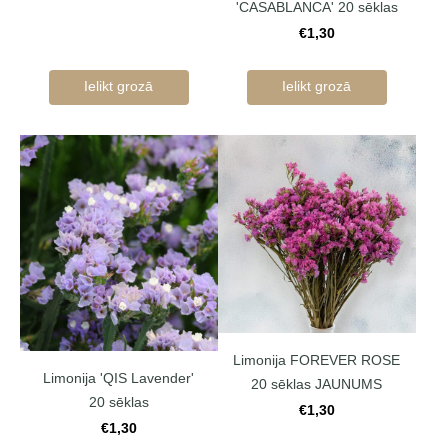
'CASABLANCA' 20 sēklas
€1,30
Ielikt grozā
Ielikt grozā
Limonija FOREVER ROSE
Limonija 'QIS Lavender'
20 sēklas JAUNUMS
20 sēklas
€1,30
€1,30