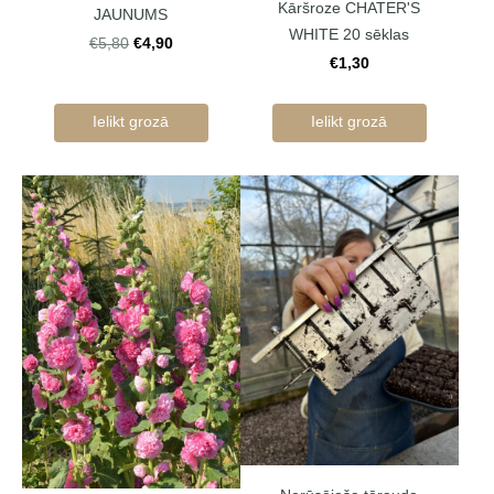
Kāršroze CHATER'S
JAUNUMS
WHITE 20 sēklas
€4,90
€5,80
€1,30
Ielikt grozā
Ielikt grozā