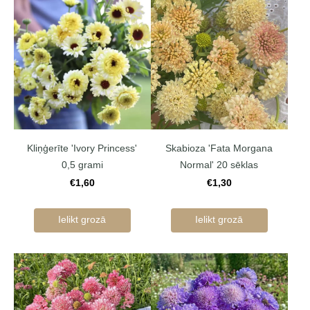
Kliņģerīte 'Ivory Princess'
Skabioza 'Fata Morgana
0,5 grami
Normal' 20 sēklas
€1,60
€1,30
Ielikt grozā
Ielikt grozā