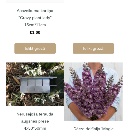
Apsveikuma kartiņa
"Crazy plant lady"
15cm*11cm
€1,00
Ielikt grozā
Ielikt grozā
Nerūsējoša tērauda
augsnes prese
4x50*50mm
Dārza delfīnija 'Magic