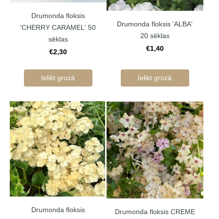
Drumonda floksis
Drumonda floksis 'ALBA'
'CHERRY CARAMEL' 50
20 sēklas
sēklas
€1,40
€2,30
Ielikt grozā
Ielikt grozā
Drumonda floksis
Drumonda floksis CREME