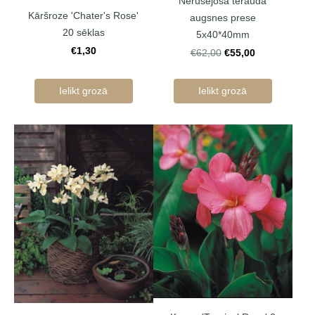
Nerūsējoša tērauda
Kāršroze 'Chater's Rose'
augsnes prese
20 sēklas
5x40*40mm
€1,30
€55,00
€62,00
Ielikt grozā
Ielikt grozā