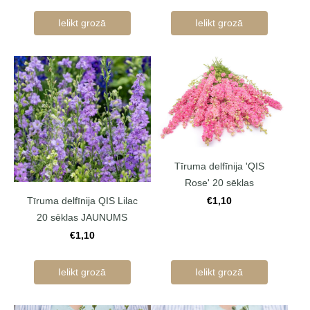
Ielikt grozā
Ielikt grozā
Tīruma delfīnija 'QIS
Rose' 20 sēklas
Tīruma delfīnija QIS Lilac
€1,10
20 sēklas JAUNUMS
€1,10
Ielikt grozā
Ielikt grozā