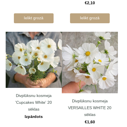
€2,10
Ielikt grozā
Ielikt grozā
Divplūksnu kosmeja
Divplūksnu kosmeja
'Cupcakes White' 20
VERSAILLES WHITE 20
sēklas
sēklas
Izpārdots
€1,60