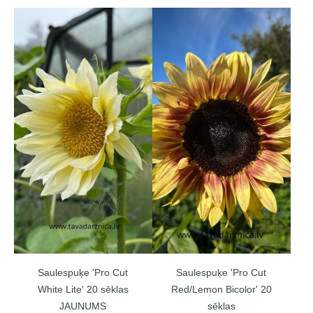
Saulespuķe 'Pro Cut
Saulespuķe 'Pro Cut
White Lite' 20 sēklas
Red/Lemon Bicolor' 20
JAUNUMS
sēklas