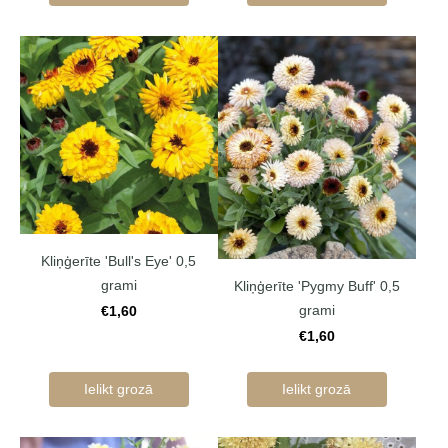
Kliņģerīte 'Bull's Eye' 0,5
grami
Kliņģerīte 'Pygmy Buff' 0,5
grami
€1,60
€1,60
Ielikt grozā
Ielikt grozā