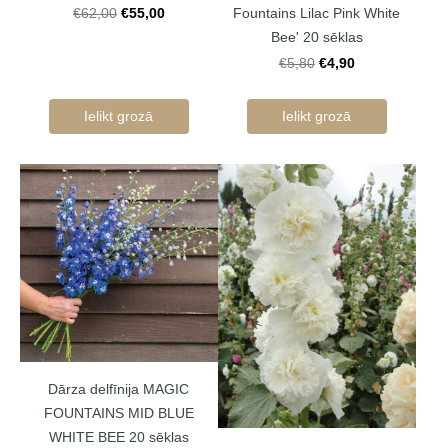
Fountains Lilac Pink White
€55,00
€62,00
Bee' 20 sēklas
€4,90
€5,80
Ielikt grozā
Ielikt grozā
Dārza delfīnija MAGIC
FOUNTAINS MID BLUE
WHITE BEE 20 sēklas