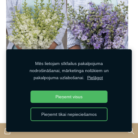
Mēs lietojam sīkfailus pakalpojuma
Tīruma delfīnija WHITE
nodrošināšanai, mārketinga nolūkiem un
Tīruma delfīnija QIS Light
QIS 20 sēklas
pakalpojuma uzlabošanai.
Pielāgot
Blue 20 sēklas JAUNUMS
€1,10
Izpārdots
Pieņemt visus
Ielikt grozā
Skatīt
Pieņemt tikai nepieciešamos