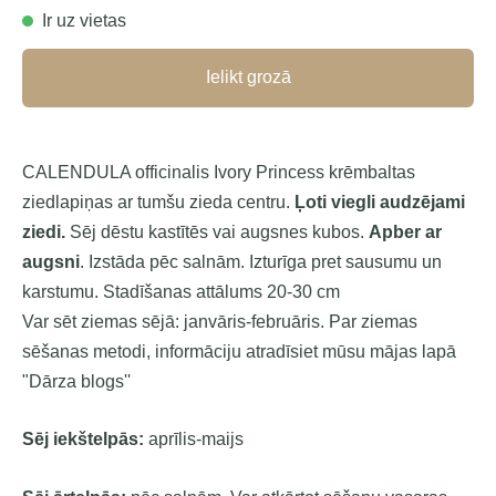
Ir uz vietas
Ielikt grozā
CALENDULA officinalis Ivory Princess krēmbaltas
ziedlapiņas ar tumšu zieda centru.
Ļoti viegli audzējami
ziedi.
Sēj dēstu kastītēs vai augsnes kubos.
Apber ar
augsni
. Izstāda pēc salnām. Izturīga pret sausumu un
karstumu. Stadīšanas attālums 20-30 cm
Var sēt ziemas sējā: janvāris-februāris. Par ziemas
sēšanas metodi, informāciju atradīsiet mūsu mājas lapā
"Dārza blogs''
Sēj iekštelpās:
aprīlis-maijs