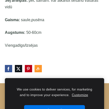
Sēj ārtelpās:
pēc salnām.
Var atkārtot sēšanu vasaras
vidū
Gaisma:
saule,pusēna
Augstums:
50-60cm
Viengadīgs/Izsējas
We use cookies to deliver services, for marketing
NOTEIKUMI UN NOSACĪJUMI
KONTAKTI
and to improve your experience.
Customize
SĪKDATNES