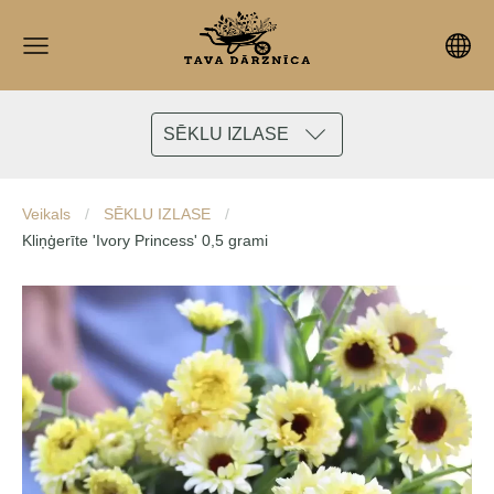
SĒKLU IZLASE
Veikals
SĒKLU IZLASE
Kliņģerīte 'Ivory Princess' 0,5 grami