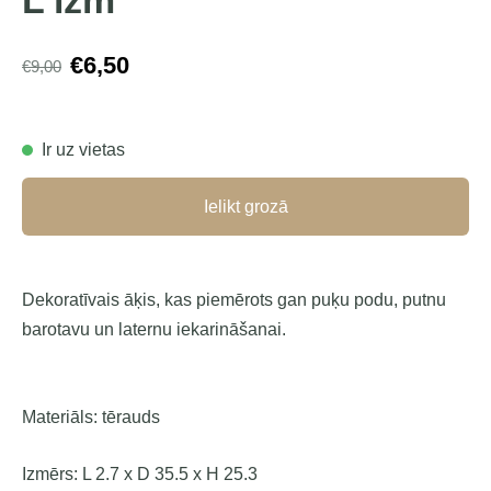
L izm
€6,50
€9,00
Ir uz vietas
Ielikt grozā
Dekoratīvais āķis, kas piemērots gan puķu podu, putnu
barotavu un laternu iekarināšanai.
Materiāls: tērauds
Izmērs:
L 2.7 x D 35.5 x H 25.3