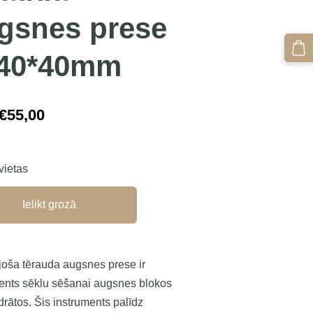
gsnes prese
40*40mm
€55,00
 vietas
Ielikt grozā
oša tērauda augsnes prese ir
ents sēklu sēšanai augsnes blokos
drātos. Šis instruments palīdz