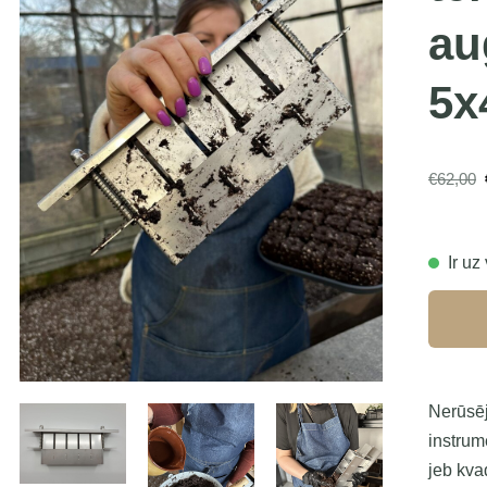
au
5x
€62,00
Ir uz
Nerūsēj
instrum
jeb kva