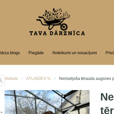
ārza blogs
Piegāde
Noteikumi un nosacījumi
Priv
Veikals
ATLAIDES %
Nerūsējoša tērauda augsnes
Ne
tē
›