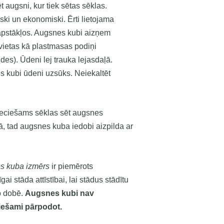
t augsni, kur tiek sētas sēklas.
ski un ekonomiski. Ērti lietojama
pstākļos. Augsnes kubi aizņem
ietas kā plastmasas podiņi
ldes). Ūdeni lej trauka lejasdaļā.
 kubi ūdeni uzsūks. Neiekaltēt
.
eciešams sēklas sēt augsnes
tā, tad augsnes kuba iedobi aizpilda ar
s kuba izmēr
s
ir piemērots
īgai stāda attīstībai, lai stādus stādītu
o dobē.
Augsnes kubi nav
iešami pārpodot.