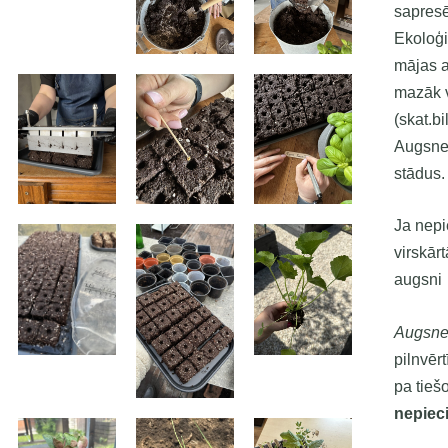
sapresē
Ekoloģi
mājas a
mazāk v
(skat.bi
Augsnes
stādus
Ja nepi
virskār
augsni
Augsne
pilnvērt
pa tieš
nepiec