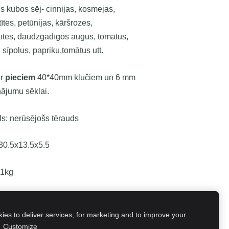
 kubos sēj- cinnijas, kosmejas,
ītes, petūnijas, kāršrozes,
tītes, daudzgadīgos augus, tomātus,
, sīpolus, papriku,tomātus utt.
ar
pieciem
40*40mm klučiem un 6 mm
nājumu sēklai.
ls: nerūsējošs tērauds
 30.5x13.5x5.5
 1kg
es to deliver services, for marketing and to improve your
re
Post
Pin
Ieteikt
.
Customize