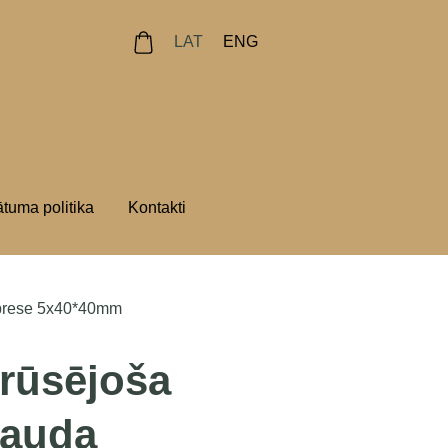
LAT
ENG
ātuma politika
Kontakti
 prese 5x40*40mm
rūsējoša
rauda