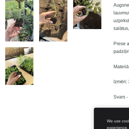
Augsnes
lauvmut
uzpirks
salātus
Prese 
padziļi
Materiā
Izmēri:
Svars -
We use cooki
Sha
experience