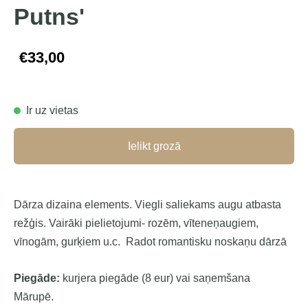
Putns'
€33,00
Ir uz vietas
Ielikt grozā
Dārza dizaina elements. Viegli saliekams augu atbasta
režģis. Vairāki pielietojumi- rozēm, vīteneņaugiem,
vīnogām, gurķiem u.c. Radot romantisku noskaņu dārzā
Piegāde:
kurjera piegāde
(8 eur) vai saņemšana
Mārupē.