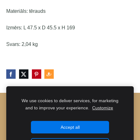
Materiāls: tērauds
Izmērs: L 47.5 x D 45.5 x H 169
Svars:
2,04 kg
We use cookies to deliver services, for marketing
NOTEIKUMI UN NOSACĪJUMI
KONTAKTI
and to improve your experience.
Customize
SĪKDATNES
Accept all
Veidots ar
Mozello
- labo mājas lapu ģeneratoru.