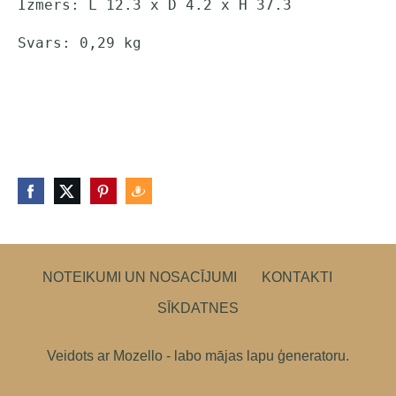
Izmērs: 
L 12.3 x D 4.2 x H 37.3
Svars: 
0,29 kg
NOTEIKUMI UN NOSACĪJUMI
KONTAKTI
SĪKDATNES
Veidots ar
Mozello
- labo mājas lapu ģeneratoru.