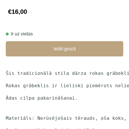
€16,00
Ir uz vietas
Ielikt grozā
Šis tradicionālā stila dārza rokas grābekl
Rokas grābeklis ir lieliski piemērots neli