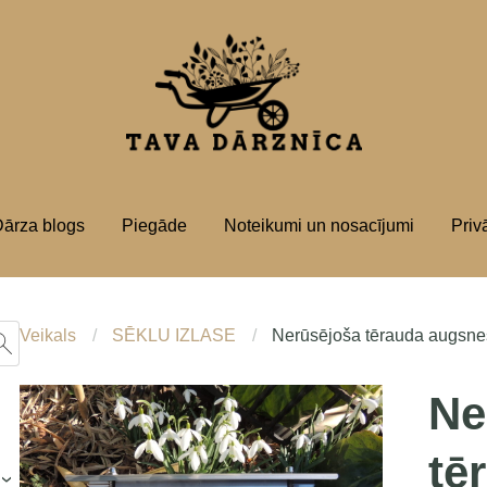
ārza blogs
Piegāde
Noteikumi un nosacījumi
Priv
Veikals
SĒKLU IZLASE
Nerūsējoša tērauda augsn
Ne
tē
›