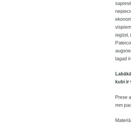
sapresē
nepieci
ekonom
vispiem
iegūst,
Pateico
augsnes
tagad i
Labākā
kubi ir
Prese a
mm padz
Materiā