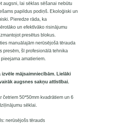
t augsni, lai sēklas sēšanai nebūtu
ešams papildus podiņš. Ekoloģiski un
iski.
Pieredze rāda, ka
ērotāko un efektīvāko risinājumu
 izmantojot presētus blokus.
ties manuālajām nerūsējošā tērauda
 presēm, šī profesionālā tehnika
r pieejama amatieriem.
 izvēle mājsaimniecībām. Lielāki
 vairāk augsnes sakņu attīstībai.
r četriem 50*50mm kvadrātiem un 6
iļinājumu sēklai.
ls: nerūsējošs tērauds