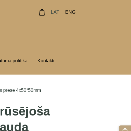
LAT
ENG
ātuma politika
Kontakti
es prese 4x50*50mm
rūsējoša
rauda