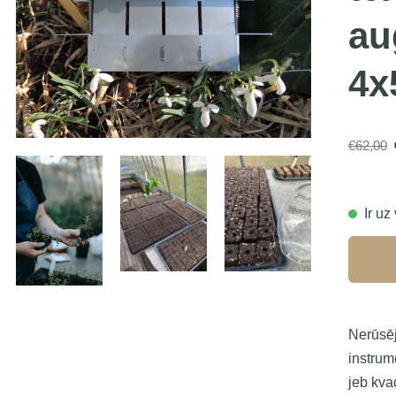
au
4x
€62,00
Ir uz
Nerūsēj
instrum
jeb kva