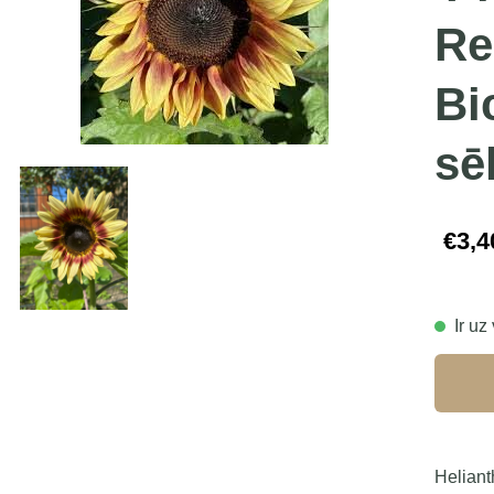
Re
Bi
sē
€3,4
Ir uz
Helian