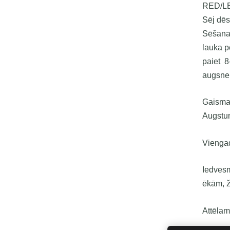
RED/L
Sēj dēs
Sēšanas
lauka p
paiet 8
augsne.
Gaisma
Augstu
Vienga
Iedvesm
ēkām, 
Attēlam 