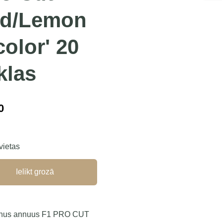
d/Lemon
color' 20
klas
0
 vietas
Ielikt grozā
thus annuus F1 PRO CUT