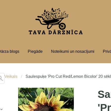
ārza blogs
Piegāde
Noteikumi un nosacījumi
Priv
Veikals
Saulespuķe 'Pro Cut Red/Lemon Bicolor' 20 sēk
Sa
'P
›