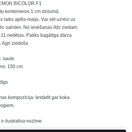
EMON BICOLOR F1
tu konteineros 1 cm dziļumā.
 laiks apīlis-maijs. Var sēt uzreiz uz
ēc salnām. No iesēšanas līdz ziedam
-11 nedēļas. Patiks bagātīga dārza
 Agri ziedoša
: saule
ms: 150 cm
dīgs
as kompozīcija: Iestādīt gar koka
žogiem.
ir ilustratīva nozīme.