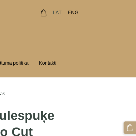
LAT
ENG
ātuma politika
Kontakti
las
ulespuķe
ro Cut